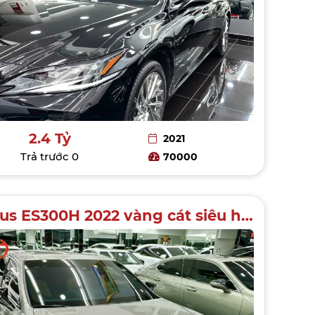
2.4 Tỷ
2021
Trả trước
0
70000
Lexus ES300H 2022 vàng cát siêu hiếm