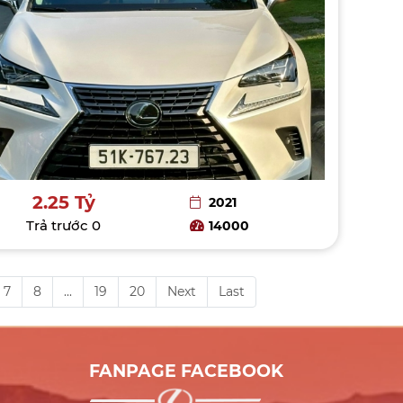
2.25 Tỷ
2021
Trả trước
0
14000
7
8
...
19
20
Next
Last
FANPAGE FACEBOOK