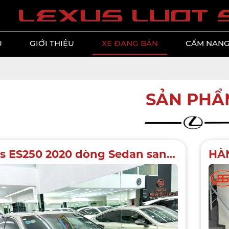
l
e
x
u
s
l
u
o
t
Ủ
GIỚI THIỆU
XE ĐANG BÁN
CẨM NANG
SẢN PHẨ
Lexus ES250 2020 dòng Sedan sang trọng