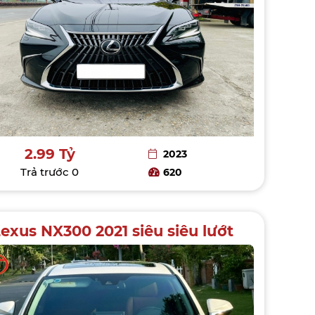
2.99 Tỷ
2023
Trả trước
0
620
exus NX300 2021 siêu siêu lướt