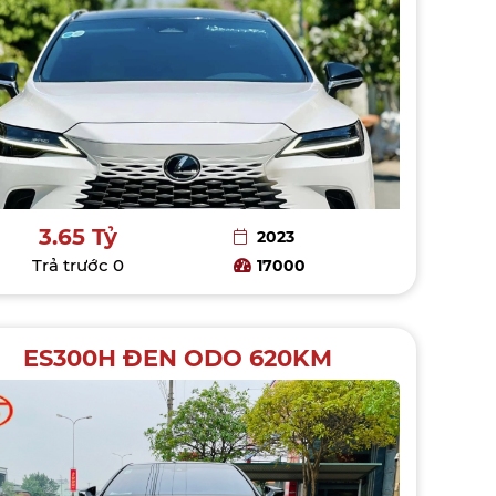
3.65 Tỷ
2023
Trả trước
0
17000
ES300H ĐEN ODO 620KM