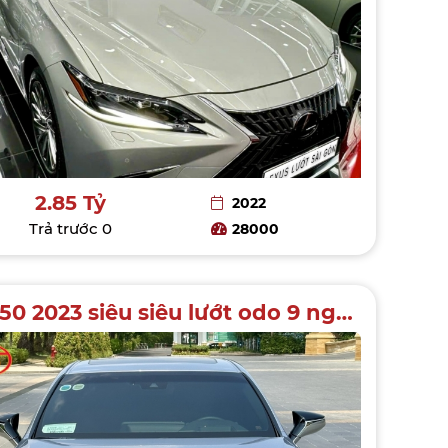
2.85 Tỷ
2022
Trả trước
0
28000
ES250 2023 siêu siêu lướt odo 9 ngàn km