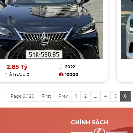
2.85 Tỷ
2022
Trả trước
0
10000
Page 6 / 20
First
Prev
1
2
...
4
5
6
CHÍNH SÁCH