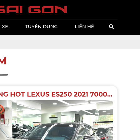
s
a
i
g
o
n
 XE
TUYỂN DỤNG
LIÊN HỆ
M
HÀNG HOT LEXUS ES250 2021 7000KM SIÊU LƯỚT