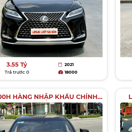
3.55 Tỷ
2021
Trả trước
0
18000
ES 300H HÀNG NHẬP KHẨU CHÍNH HÃNG SIÊU LƯỚT 10 NGÀN KM
L