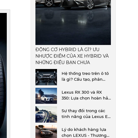
ĐỘNG CƠ HYBRID LÀ GÌ? ƯU
NHƯỢC ĐIỂM CỦA XE HYBRID VÀ
NHỮNG ĐIỀU BẠN CHƯA
Hệ thống treo trên ô tô
là gì? Cấu tạo, phân
loại và công dụng
Lexus RX 300 và RX
350: Lựa chọn hoàn hảo
cho trải nghiệm lái xe
tại Sài Gòn
Sự thay đổi trong các
tính năng của Lexus ES
mới.
Lý do khách hàng lựa
chọn LEXUS - Thương