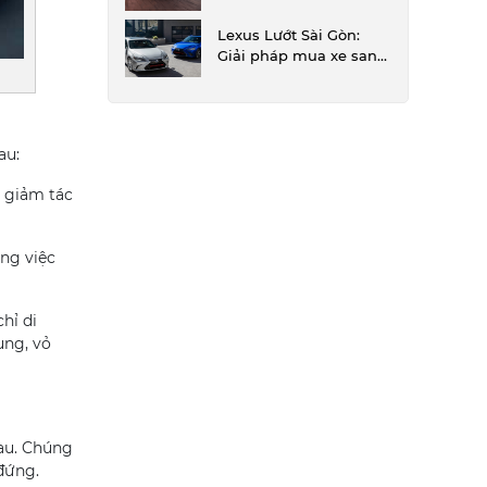
hiệu xe hơi sang trọng.
Lexus Lướt Sài Gòn:
Giải pháp mua xe sang
trọng
au:
m giảm tác
ng việc
hỉ di
ung, vỏ
hau. Chúng
đứng.