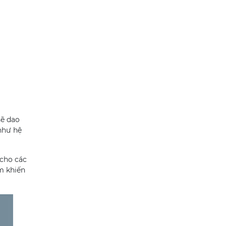
sẽ dao
như hệ
 cho các
ểm khiến