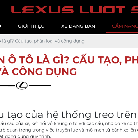
l
e
x
u
s
l
u
o
t
Ủ
GIỚI THIỆU
XE ĐANG BÁN
CẨM NANG
ô là gì? Cấu tạo, phân loại và công dụng
 Ô TÔ LÀ GÌ? CẤU TẠO, P
VÀ CÔNG DỤNG
u tạo của hệ thống treo trên
ầu sau của xe, kết nối vỏ khung ô tô với các cầu, nhờ đó xe có t
 trò quan trọng trong việc truyền lực và mô-men từ bánh xe lên
ạt động đúng quy trình.