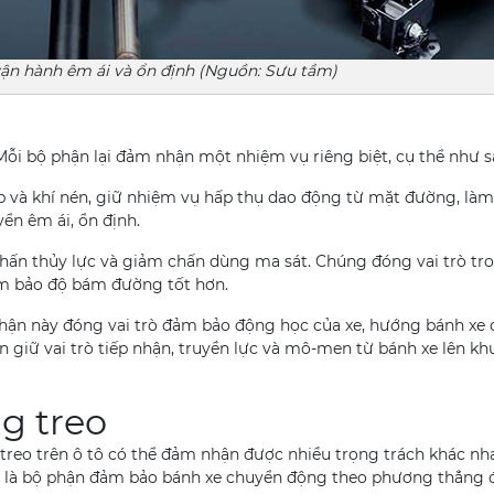
vận hành êm ái và ổn định (Nguồn: Sưu tầm)
ỗi bộ phận lại đảm nhận một nhiệm vụ riêng biệt, cụ thể như s
híp và khí nén, giữ nhiệm vụ hấp thụ dao động từ mặt đường, là
ển êm ái, ổn định.
chấn thủy lực và giảm chấn dùng ma sát. Chúng đóng vai trò tro
ảm bảo độ bám đường tốt hơn.
hận này đóng vai trò đảm bảo động học của xe, hướng bánh xe c
giữ vai trò tiếp nhận, truyền lực và mô-men từ bánh xe lên kh
g treo
g treo trên ô tô có thể đảm nhận được nhiều trọng trách khác n
vừa là bộ phận đảm bảo bánh xe chuyển động theo phương thẳng 