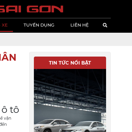
s
a
i
g
o
n
 XE
TUYỂN DỤNG
LIÊN HỆ
HÂN
TIN TỨC NỔI BẬT
 ô tô
hể vận
 đến