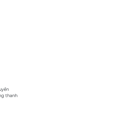
huyển
ng thanh