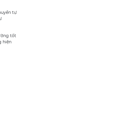
chuyển tự
ư
ường tốt
g hiện