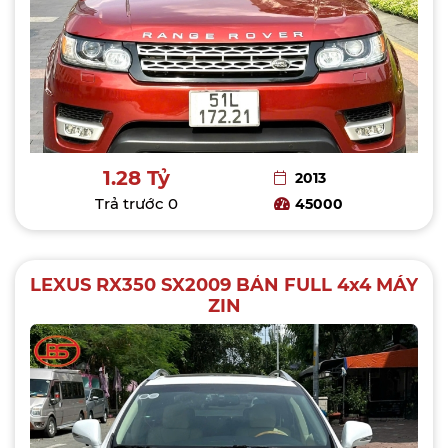
1.28 Tỷ
2013
Trả trước
0
45000
LEXUS RX350 SX2009 BẢN FULL 4x4 MÁY
ZIN