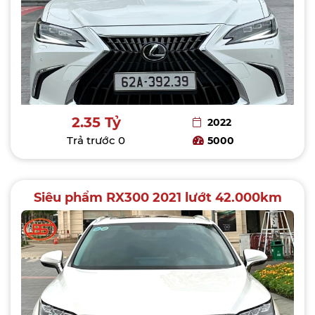
2.35 Tỷ
2022
Trả trước
0
5000
Siêu phẩm RX300 2021 lướt 42.000km