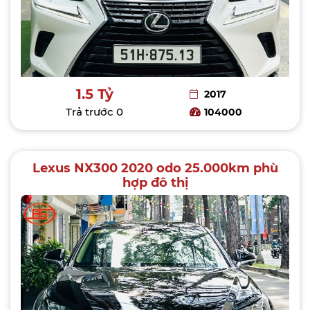
1.5 Tỷ
2017
Trả trước
0
104000
Lexus NX300 2020 odo 25.000km phù
hợp đô thị