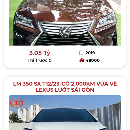
3.05 Tỷ
2019
Trả trước
0
48000
LM 350 SX T12/23-CÓ 2,000KM VỪA VỀ
LEXUS LƯỚT SÀI GÒN