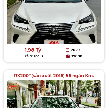
1.98 Tỷ
2020
Trả trước
0
39000
RX200T(sản xuất 2016) 56 ngàn Km.