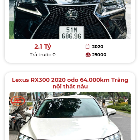
2.1 Tỷ
2020
Trả trước
0
25000
Lexus RX300 2020 odo 64.000km Trắng
nội thất nâu