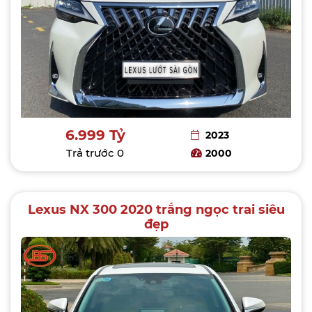
6.999 Tỷ
2023
Trả trước
0
2000
Lexus NX 300 2020 trắng ngọc trai siêu
đẹp