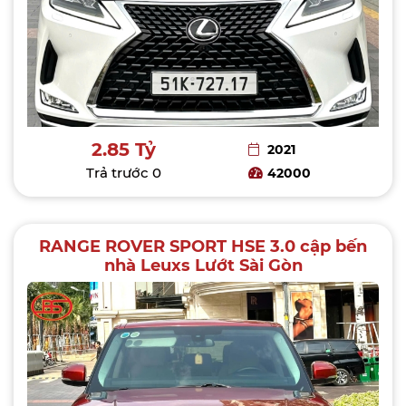
2.85 Tỷ
2021
Trả trước
0
42000
RANGE ROVER SPORT HSE 3.0 cập bến
nhà Leuxs Lướt Sài Gòn