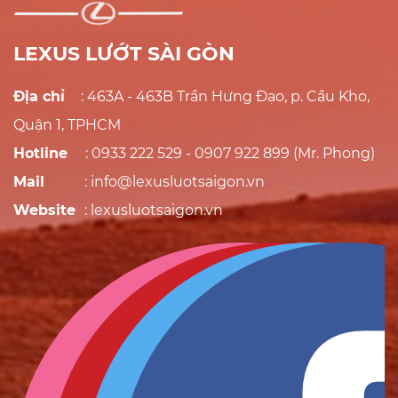
LEXUS LƯỚT SÀI GÒN
Địa chỉ
: 463A - 463B Trần Hưng Đạo, p. Cầu Kho,
Quận 1, TPHCM
Hotline
: 0933 222 529 - 0907 922 899 (Mr. Phong)
Mail
: info@lexusluotsaigon.vn
Website
: lexusluotsaigon.vn