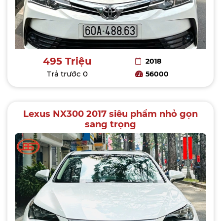
495 Triệu
2018
Trả trước
0
56000
Lexus NX300 2017 siêu phẩm nhỏ gọn
sang trọng